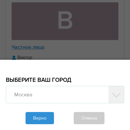
В
Частное лицо
Виктор
+7 (916) 656-XX-XX
ВЫБЕРИТЕ ВАШ ГОРОД
Предложить заказ
Москва
Обновлено больше недели назад
Моя спецтехника
Верно
Отмена
Манипуляторы, Стрела 3 тонны Борт 5 тонн
6....
2000₽/час