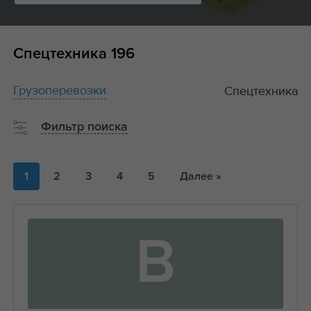
Спецтехника
196
Грузоперевозки
Спецтехника
Фильтр поиска
1
2
3
4
5
Далее »
В