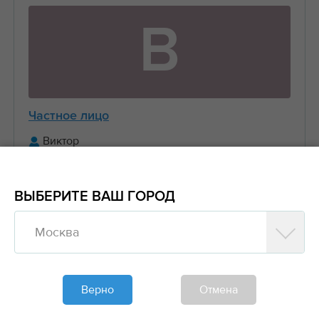
В
Частное лицо
Виктор
+7 (916) 656-XX-XX
ВЫБЕРИТЕ ВАШ ГОРОД
Предложить заказ
Москва
Обновлено больше недели назад
Моя спецтехника
Верно
Отмена
Манипуляторы, Стрела 3 тонны Борт 5 тонн
6....
2000₽/час