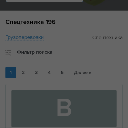
Спецтехника
196
Грузоперевозки
Спецтехника
Фильтр поиска
1
2
3
4
5
Далее »
В