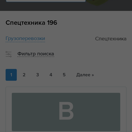
Спецтехника
196
Грузоперевозки
Спецтехника
Фильтр поиска
1
2
3
4
5
Далее »
В