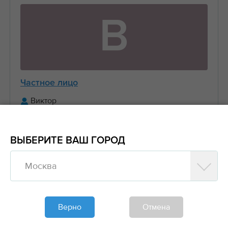
В
Частное лицо
Виктор
+7 (916) 656-XX-XX
ВЫБЕРИТЕ ВАШ ГОРОД
Предложить заказ
Москва
Обновлено больше недели назад
Моя спецтехника
Верно
Отмена
Манипуляторы, Стрела 3 тонны Борт 5 тонн
6....
2000₽/час