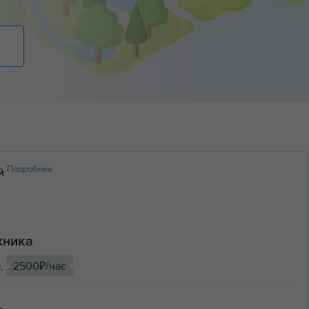
Подробнее
ий
хника
ы,
2500₽/час