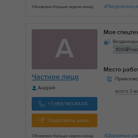
#Погрузочно-р
Обновлено больше недели назад
Моя спецте
А
Вездеходы 
1000₽/ча
Место рабо
Частное лицо
Приволжс
Андрей
всего 3 м
+7 (961) 943-XX-XX
Предложить заказ
#Дорожные ра
Обновлено больше недели назад