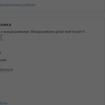
азгрузочные работы
хника
и внедорожники, Внедорожник great wall hover h...
с
т
кий
аршрута
боты