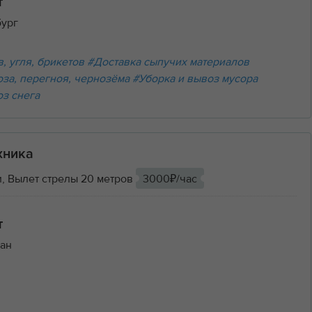
т
бург
, угля, брикетов
#Доставка сыпучих материалов
оза, перегноя, чернозёма
#Уборка и вывоз мусора
оз снега
хника
, Вылет стрелы 20 метров
3000₽/час
т
ан