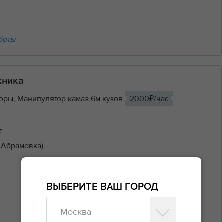
боты
хника
оры, Манипулятор камаз 6м кузов
2000₽/час
т
 Абрамовка)
ВЫБЕРИТЕ ВАШ ГОРОД
Москва