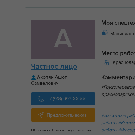
Моя спецте
А
Манипулятор
Место рабо
Краснода
Частное лицо
Акопян Ашот
Комментар
Самвелович
«Грузоперевоз
Краснодарском
+7 (918) 993-XX-XX
Предложить заказ
#Высотные ра
работы
#Комму
работы
#Фасад
Обновлено больше недели назад