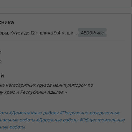
хника
ы, Кузов до 12 т, длина 9,4 м, ши...
4500₽/час
т
р
ий
ка негабаритных грузов манипулятором по
у краю и Республики Адыгея.»
боты
#Демонтажные работы
#Погрузочно-разгрузочные
нальные работы
#Дорожные работы
#Общестроительные
ные работы