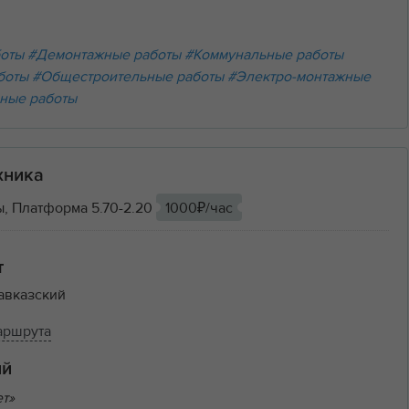
боты
#Демонтажные работы
#Коммунальные работы
боты
#Общестроительные работы
#Электро-монтажные
ные работы
хника
, Платформа 5.70-2.20
1000₽/час
т
авказский
аршрута
ий
ет»