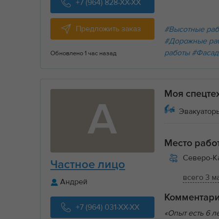
+7 (964) 828-XX-XX
Предложить заказ
#Высотные ра
#Дорожные ра
работы
#Фасад
Обновлено 1 час назад
Моя спецте
А
Эвакуаторы
Место рабо
Северо-К
Частное лицо
всего 3 м
Андрей
Комментар
+7 (964) 031-XX-XX
«Опыт есть 6 л