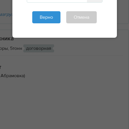
азгрузочные работы
Верно
Отмена
хника
оры, 5тонн
договорная
т
 Абрамовка)