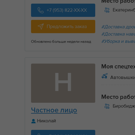
Место рабо
Екатерин
+7 (953) 822-XX-XX
Предложить заказ
#Доставка дров
#Доставка нав
#Уборка и выв
Обновлено больше недели назад
Моя спецте
Н
Автовышки
Место рабо
Биробидж
Частное лицо
Николай