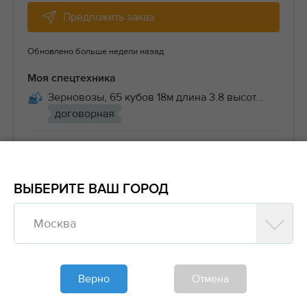
Предложить заказ
Обновлено больше недели назад
Моя спецтехника
Зерновозы, 65 кубов 18м длина 3.8 высот...
договорная
Место работ
Центральный
ВЫБЕРИТЕ ВАШ ГОРОД
Комментарий
Москва
«Надежно и быстро доставим вашу продукцию»
#Доставка сыпучих материалов
Верно
Отмена